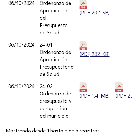
06/10/2024
Ordenanza de
Apropiación
Opens PD
(PDF, 202 KB)
del
Presupuesto
de Salud
06/10/2024
24-01
Ordenanza de
Opens PD
(PDF, 202 KB)
Apropiación
Presupuestaria
de Salud
06/10/2024
24-02
Ordenanza de
Opens PD
(PDF, 1.4 MB)
(PDF, 2
presupuesto y
apropiación
del municipio
Mostrando desde 1 hasta 5 de 5 registros