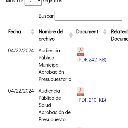
Mostrar
registros
Buscar:
Fecha
Nombre del
Document
Related
archivo
Docume
04/22/2024
Audiencia
Pública
Opens PD
(PDF, 242 KB)
Municipal
Aprobación
Presupuestaria
04/22/2024
Audiencia
Pública de
Opens PD
(PDF, 210 KB)
Salud
Aprobación de
Presupuesto