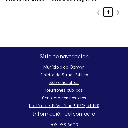
❮
1
❯
Sitio de navegacion
Municipio de Berwyn
Distrito de Salud Pública
Sobre nosotros
Reuniones públicas
Contacta con nosotros
Opens PDF document.
Política de Privacidad
📄
(PDF, 71 KB)
Información del contacto
708-788-6600