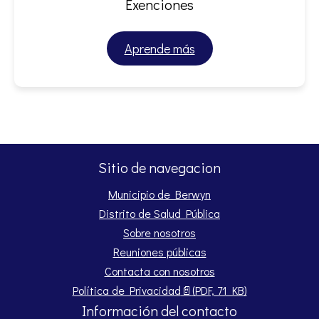
Exenciones
Aprende más
Sitio de navegacion
Municipio de Berwyn
Distrito de Salud Pública
Sobre nosotros
Reuniones públicas
Contacta con nosotros
Opens PDF document.
Política de Privacidad
📄
(PDF, 71 KB)
Información del contacto